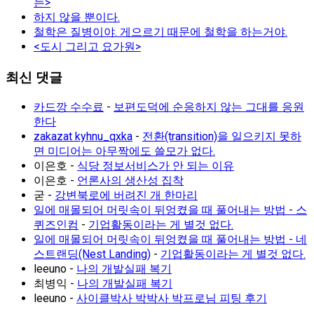
는>
하지 않을 뿐이다.
철학은 질병이야. 게으르기 때문에 철학을 하는거야.
<도시 그리고 요가원>
최신 댓글
카드깡 수수료
-
보편도덕에 순응하지 않는 그대를 응원
한다
zakazat kyhnu_qxka
-
전환(transition)을 일으키지 못하
면 미디어는 아무짝에도 쓸모가 없다.
이은호
-
식당 정보서비스가 안 되는 이유
이은호
-
언론사의 생산성 집착
굳
-
강변북로에 버려진 개 한마리
일에 매몰되어 머릿속이 뒤엉켰을 때 풀어내는 방법 - 스
퀴즈인컴
-
기업활동이라는 게 별것 없다.
일에 매몰되어 머릿속이 뒤엉켰을 때 풀어내는 방법 - 네
스트랜딩(Nest Landing)
-
기업활동이라는 게 별것 없다.
leeuno
-
나의 개발실패 복기
최병익
-
나의 개발실패 복기
leeuno
-
사이클박사 박박사 박프로님 피팅 후기