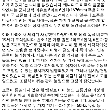
하게 하겠다”는 속내를 밝혔습니다. 캐나다도 미국의 침공을
막겠다는 군사전략 이유로 5피트 6인치(1676mm) 폭을 채택
해 미국 표준보다 넓게 깔았다고 전해집니다​. 일부러 표준을
어긋나게 만든 이들 사례는, 표준 차이가 교통을 불편하게 할
뿐 아니라 때로는 정치·경제적 무기로도 쓰였음을 보여줍니다.
여러 나라에서 제각기 사용했던 다양한 철도 레일 폭을 비교한
19세기 도식입니다. 번호 1은 가장 좁은 4피트 6인치, 6은 가장
넓은 7피트 궤간으로 영국과 미국, 러시아 등 폭이 제각각이었
던 당시 상황을 보여줍니다​. 이렇게 철도마다 폭이 달라 연결
운행이 불가능하자, 서로 다른 궤간을 억지로 이어 주는 묘안
들도 등장했습니다. 한 대의 객차에 두 가지 폭에 모두 맞는 바
퀴를 다는 “절충 객차”가 고안되었고​, 심지어 바퀴 폭을 수동으
로 조절할 수 있는 장치까지 발명되었지요​. 그러나 임시방편일
뿐이었습니다. 폭넓은 바퀴는 선로를 이탈해 열차 전복 사고를
일으켰고, 조절식 바퀴는 관리 불량으로 고장이 잦았습니다​.
표준이 통일되지 않은 채 땜질로 이어 붙인 교통망은 이렇게
위험천만하고 비효율적일 수밖에 없었습니다. 철도 못지않게
전력 분야도 한때 표준 부재의 혼돈을 겪었습니다. 오늘날 세
계 각국은 대체로 두 가지 전기 주파수(미주 60Hz, 유럽 등