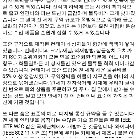
기차-트럭을 바꾸어 실어 나르더라도 컨테이너째로 신속히 옮
길 수 있게 되었습니다. 선적과 하역에 드는 시간이 획기적으
로 줄고 인건비와 파손·도난이 급감하며 물류비가 크게 낮아졌
습니다​. 그 결과 전 세계 무역 규모가 폭발적으로 증가해 글로
벌화의 견인차가 되었고, 소비자는 이전보다 훨씬 저렴한 운송
비로 수입 제품을 손쉽게 접할 수 있게 되었습니다​.
표준 규격으로 제작된 컨테이너 상자들이 항만에 빽빽이 쌓여
있습니다. 컨테이너의 크기, 재질, 적재방법, 잠금장치 위치까
지 ISO 기술위원회가 모든 면을 표준화한 덕분에, 어느 나라
항구나 화물열차든 이 상자들만 있으면 물류를 척척 이어나갈
수 있습니다​. 컨테이너 표준 도입은 전 세계 해운 물류비를
65% 이상 절감시켰고, 무역장벽을 허물어 지구촌을 하나의 시
장으로 묶어냈습니다​. 21세기 전자상거래 시대에 우리가 클릭
한 번으로 해외 상품을 주문하고 몇 주 내 집 앞에서 받아볼 수
있는 것도, 알고 보면 반세기 전 이 컨테이너 표준이 가져온 혁
신에 기댄 것입니다.
또 다른 숨은 표준의 예로, 디지털 통신 규약을 들 수 있습니다.
전 세계 인터넷을 움직이는 수많은 기술 표준들은 주로 IEEE,
IETF, W3C 같은 국제단체에서 개발해온 것들입니다. 와이파이
(IEEE 802.11 시리즈) 덕분에 우리는 카페에서 제조사 불문 어