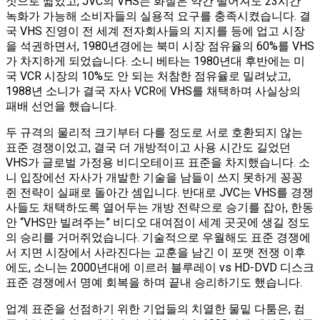
짓으로 짧았고, JVC의 VHS는 화질은 약간 떨어져도 23시간
녹화가 가능해 소비자들의 실용적 요구를 충족시켰습니다. 결
국 VHS 진영이 전 세계 전자회사들의 지지를 등에 업고 시장
을 석권하면서, 1980년경에는 북미 시장 점유율의 60%를 VHS
가 차지하게 되었습니다​. 소니 베타는 1980년대 후반에는 미
국 VCR 시장의 10%도 안 되는 처참한 점유율로 밀려났고,
1988년 소니가 결국 자사 VCR에 VHS를 채택하며 사실상의
패배 선언을 했습니다​.
두 규격의 물리적 크기부터 다를 정도로 서로 호환되지 않는
표준 경쟁이었고, 결국 더 개방적이고 사용 시간도 길었던
VHS가 글로벌 가정용 비디오테이프 표준을 차지했습니다​. 소
니 입장에선 자사가 개발한 기술을 남들이 쓰지 못하게 꽁꽁
쥔 전략이 실패로 돌아간 셈입니다. 반대로 JVC는 VHS를 경쟁
사들도 채택하도록 열어두는 개방 전략으로 승기를 잡아, 한동
안 “VHS만 빌려주는” 비디오 대여점이 세계 곳곳에 생길 정도
의 승리를 거머쥐었습니다. 기술적으로 우월해도 표준 경쟁에
서 지면 시장에서 사라진다는 교훈을 남긴 이 포맷 전쟁 이후
에도, 소니는 2000년대에 이르러 블루레이 vs HD-DVD 디스크
표준 경쟁에서 명예 회복을 하며 끝내 승리하기도 했습니다.
업계 표준을 선점하기 위한 기업들의 치열한 물밑 다툼은, 컴