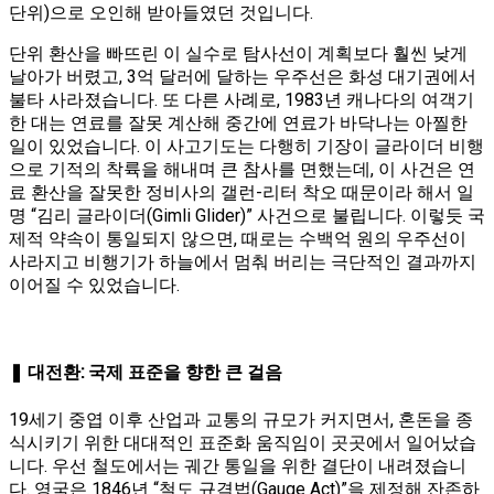
단위)으로 오인해 받아들였던 것입니다​.
단위 환산을 빠뜨린 이 실수로 탐사선이 계획보다 훨씬 낮게
날아가 버렸고, 3억 달러에 달하는 우주선은 화성 대기권에서
불타 사라졌습니다​. 또 다른 사례로, 1983년 캐나다의 여객기
한 대는 연료를 잘못 계산해 중간에 연료가 바닥나는 아찔한
일이 있었습니다. 이 사고기도는 다행히 기장이 글라이더 비행
으로 기적의 착륙을 해내며 큰 참사를 면했는데, 이 사건은 연
료 환산을 잘못한 정비사의 갤런-리터 착오 때문이라 해서 일
명 “김리 글라이더(Gimli Glider)” 사건으로 불립니다. 이렇듯 국
제적 약속이 통일되지 않으면, 때로는 수백억 원의 우주선이
사라지고 비행기가 하늘에서 멈춰 버리는 극단적인 결과까지
이어질 수 있었습니다.
❚ 대전환: 국제 표준을 향한 큰 걸음
19세기 중엽 이후 산업과 교통의 규모가 커지면서, 혼돈을 종
식시키기 위한 대대적인 표준화 움직임이 곳곳에서 일어났습
니다. 우선 철도에서는 궤간 통일을 위한 결단이 내려졌습니
다. 영국은 1846년 “철도 규격법(Gauge Act)”을 제정해 잔존하