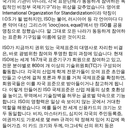
국가의 기관이 아니라, 각국 표준단체가 동등하게 참여하는 독
립적인 비정부 국제기구”라는 위상을 갖추었습니다​. 영어로
International Organization for Standardization이라 약칭이
I.O.S.가 될 법하지만, ISO는 불어, 러시아어 등 각 언어마다 다
른 약어 대신 그리스어 ‘ίσoς(isos, equal)’에서 딴 ISO를 공용
명칭으로 정했습니다. 말 그대로 모든 나라가 동등하게 참여하
는 표준화 기구임을 이름에 담은 것이지요.
ISO가 지금까지 권위 있는 국제표준의 대명사로 자리한 비결
은, 바로 광범위한 참여와 투명한 합의 과정에 있습니다. 현재
ISO에는 세계 167개국 표준기구가 회원으로 참여하고 있고,
전문 분야별로 800여 개 이상의 기술위원회(TC)가 구성되어
활동합니다​. 각국의 산업계·학계 전문가들이 모여 표준 초안을
만들고 수년에 걸쳐 토론과 투표를 거쳐 국제표준을 확정하면,
회원국들은 이를 자국 표준으로 받아들이거나 참고하게 됩니
다. 이렇게 만들어진 ISO 국제표준은 산업 제품의 상호 호환성
을 높이고, 무역에서 기술장벽을 허무는 글로벌 약속으로 기능
합니다. ISO의 영향력은 일상 속 보이지 않는 곳에서 거대한
역할을 해왔습니다. 예를 들어 전 세계 신용카드의 크기는 모
두 동일합니다. 비자, 마스터카드, 심지어 각국의 주민등록증,
여권까지도 가로세로 몇 mm 규격이 딱 정해져 있어 지갑에 쏙
들어가죠. 이 카드 크기와 두께, 마그네틱 선의 위치 등은