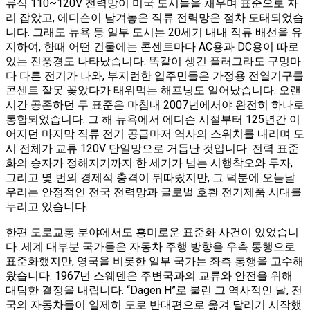
류식 110~120V 전력망이 미국 도시들을 채우며 표준으로 자
리 잡았고, 에디슨이 남겨놓은 직류 전력망은 점차 도태되었습
니다. 그래도 뉴욕 등 일부 도시는 20세기 내내 직류 배선을 유
지하여, 한때 어떤 건물에는 콘센트마다 AC용과 DC용이 따로
있는 진풍경도 나타났습니다. 똑같이 생긴 플러그라도 구멍마
다 다른 전기가 나와, 부지런한 입주민들은 가정용 전열기구를
콘센트 잘못 꽂았다가 태워먹는 해프닝도 일어났습니다​. 오랜
시간 공존하던 두 표준은 마침내 2007년에서야 완전히 하나로
통합되었습니다. 그 해 뉴욕에서 에디슨 시절부터 125년간 이
어지던 마지막 직류 전기 공급마저 역사의 스위치를 내리며 도
시 전체가 교류 120V 단일망으로 거듭난 것입니다​. 전력 표준
화의 승자가 정해지기까지 한 세기가 넘는 시행착오와 투자,
그리고 몇 번의 경제적 충격이 뒤따랐지만, 그 덕분에 오늘날
우리는 안정적인 전국 전력망과 글로벌 호환 전기제품 시대를
누리고 있습니다.
한편 도로교통 분야에서도 흥미로운 표준화 사건이 있었습니
다. 세계 대부분 국가들은 자동차 주행 방향을 우측 통행으로
표준화했지만, 영국을 비롯한 일부 국가는 좌측 통행을 고수해
왔습니다. 1967년 스웨덴은 주변국과의 교류와 안전을 위해
대담한 결정을 내립니다. “Dagen H”로 불린 그 역사적인 날, 전
국의 자동차들이 일제히 도로 반대편으로 옮겨 달리기 시작했