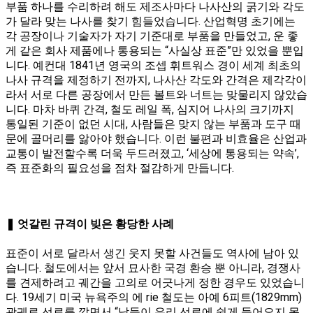
부품 하나를 수리하려 해도 제조사마다 나사산의 굵기와 각도
가 달라 맞는 나사를 찾기 힘들었습니다. 산업혁명 초기에는
각 공장이나 기술자가 자기 기준대로 부품을 만들었고, 운 좋
게 같은 회사 제품에나 통용되는 “사실상 표준”만 있었을 뿐입
니다​. 예컨대 1841년 영국의 조셉 휘트워스 경이 세계 최초의
나사 규격을 제정하기 전까지, 나사산 각도와 간격은 제각각이
라서 서로 다른 공장에서 만든 볼트와 너트는 맞물리지 않았습
니다​. 마차 바퀴 간격, 철도 레일 폭, 심지어 나사의 크기까지
통일된 기준이 없던 시대, 사람들은 맞지 않는 부품과 도구 때
문에 골머리를 앓아야 했습니다. 이런 불편과 비효율은 산업과
교통이 발전할수록 더욱 두드러졌고, ‘세상에 통용되는 약속’,
즉 표준화의 필요성을 점차 절감하게 만듭니다.
❚ 엇갈린 규격이 빚은 황당한 사례
표준이 서로 달라서 생긴 웃지 못할 사건들도 역사에 남아 있
습니다. 철도에서는 앞서 묘사한 국경 환승 뿐 아니라, 경쟁사
를 견제하려고 궤간을 고의로 어긋나게 정한 경우도 있었습니
다. 19세기 미국 뉴욕주의 에 rie 철도는 아예 6피트(1829mm)
광궤로 선로를 깔면서 “남들이 우리 선로에 쉽게 들어오지 못