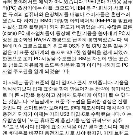
퓨터 분야에서도 예외가 아니었습니다. 1980년대 개인용 컴퓨
터(PC) 초창기에는 애플, 코모도어, IBM 등 각 회사가 서로 다
른 규격의 컴퓨터와 운영체제를 내놓아 소비자들은 혼란스러
웠습니다. 하지만 IBM이 개방형 아키텍처의 IBM-PC를 발표해
사실상 표준 플랫폼이 되자 판도가 바뀌었습니다. 수많은 클론
(clone) PC 제조업체들이 등장해 호환 기종을 쏟아내며 PC 시
장은 표준화된 HW/SW 환경으로 급속히 통합되었습니다. 덕
분에 마이크로소프트의 윈도우 OS와 인텔 CPU 같은 일부 기
업은 이 표준 생태계의 승자로 막대한 영향력을 얻게 되었죠.
한편으로 초기 PC 시장을 주도했던 IBM은 자신이 만든 표준
을 남들도 자유롭게 쓰도록 허용한 결과 아이러니하게도 PC
사업 주도권을 잃게 되었습니다.
이 사례는 공유 표준의 힘이 얼마나 큰지 보여줍니다. 기술을
독식하기보다 업계 표준을 함께 만들어가는 전략이 장기적으
로 더 큰 시장을 형성하고 참여자 모두에게 이익이 될 수 있다
는 것입니다. 오늘날에도 표준 주도권을 둘러싼 경쟁은 진행
중입니다. 스마트폰만 보더라도, 한때 제조사마다 제각각이던
충전기 단자가 이제는 거의 USB 타입-C로 수렴했습니다. 이는
유럽연합이 “모든 휴대폰에 충전기를 단일 규격으로 맞추
라”고 압박하며 업계에 표준 채택을 이끈 결과였습니다. 예전
엔 휴대폰을 바꾸면 충전기도 새로 사야 했지만, 이제 브랜드