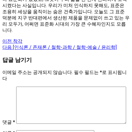
시켰다는 사실입니다. 우리가 미처 인식하지 못해도, 표준은
조용히 세상을 움직이는 숨은 건축가입니다. 오늘도 그 표준
덕분에 지구 반대편에서 생산된 제품을 문제없이 쓰고 있는 우
리 모두가, 어쩌면 표준화 시대의 가장 큰 수혜자인지도 모릅
니다.
글
이
이전
착각
전
다
다음
[인식론 / 존재론 / 철학-과학 / 철학-예술 / 윤리학]
내
글:
음
답글 남기기
글:
비
게
이메일 주소는 공개되지 않습니다.
필수 필드는
*
로 표시됩니
다
이
션
댓글
*