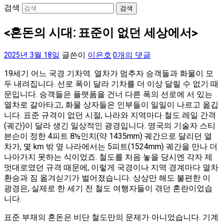
검색
<혼돈의 시대: 표준이 없던 세상에서>
2025년 3월 18일
글쓴이
이은호
·
0개의 댓글
19세기 어느 국경 기차역. 열차가 멈추자 승객들과 화물이 모
두 내려집니다. 선로 폭이 달라 기차를 더 이상 달릴 수 없기 때
문입니다. 승객들은 플랫폼을 건너 다른 폭의 선로에 서 있는
열차로 갈아타고, 화물 상자들은 인부들이 일일이 나르고 옮깁
니다. 표준 규격이 없던 시절, 나라와 지역마다 철도 레일 간격
(궤간)이 달라 생긴 일상적인 광경입니다​. 영국의 기술자 스티
븐슨이 정한 4피트 8½인치(약 1435mm) 궤간으로 달리던 열
차가, 몇 km 밖 옆 나라에서는 5피트(1524mm) 궤간을 만나 더
나아가지 못하는 식이었죠. 철도를 처음 놓을 당시엔 각자 제
멋대로였던 규격 때문에, 이렇게 국경이나 지역 경계마다 열차
환승과 짐 옮겨싣기가 벌어졌습니다. 상상만 해도 불편한 이
광경은, 실제로 한 세기 전 철도 여행자들이 겪던 혼란이었습
니다.
표준 부재의 혼돈은 비단 철도만의 문제가 아니었습니다. 기계