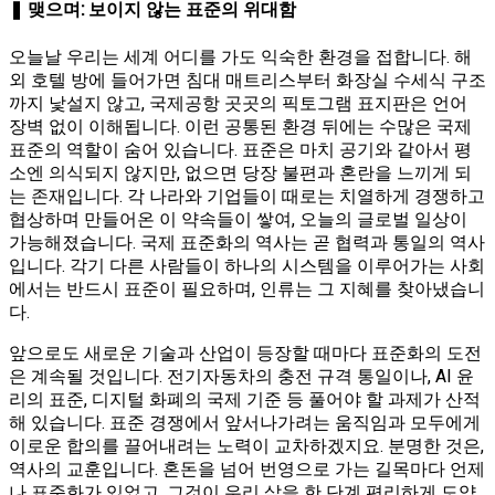
❚ 맺으며: 보이지 않는 표준의 위대함
오늘날 우리는 세계 어디를 가도 익숙한 환경을 접합니다. 해
외 호텔 방에 들어가면 침대 매트리스부터 화장실 수세식 구조
까지 낯설지 않고, 국제공항 곳곳의 픽토그램 표지판은 언어
장벽 없이 이해됩니다. 이런 공통된 환경 뒤에는 수많은 국제
표준의 역할이 숨어 있습니다. 표준은 마치 공기와 같아서 평
소엔 의식되지 않지만, 없으면 당장 불편과 혼란을 느끼게 되
는 존재입니다. 각 나라와 기업들이 때로는 치열하게 경쟁하고
협상하며 만들어온 이 약속들이 쌓여, 오늘의 글로벌 일상이
가능해졌습니다. 국제 표준화의 역사는 곧 협력과 통일의 역사
입니다. 각기 다른 사람들이 하나의 시스템을 이루어가는 사회
에서는 반드시 표준이 필요하며, 인류는 그 지혜를 찾아냈습니
다.
앞으로도 새로운 기술과 산업이 등장할 때마다 표준화의 도전
은 계속될 것입니다. 전기자동차의 충전 규격 통일이나, AI 윤
리의 표준, 디지털 화폐의 국제 기준 등 풀어야 할 과제가 산적
해 있습니다. 표준 경쟁에서 앞서나가려는 움직임과 모두에게
이로운 합의를 끌어내려는 노력이 교차하겠지요. 분명한 것은,
역사의 교훈입니다. 혼돈을 넘어 번영으로 가는 길목마다 언제
나 표준화가 있었고, 그것이 우리 삶을 한 단계 편리하게 도약