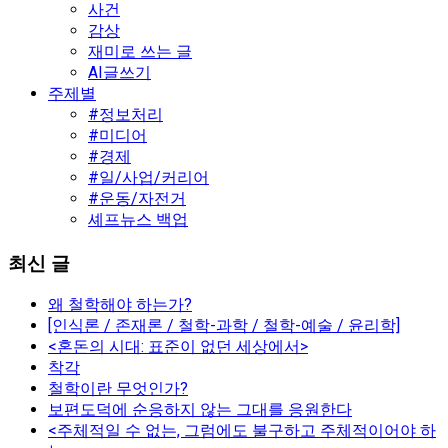
사건
감상
재미로 쓰는 글
AI글쓰기
주제별
#정보처리
#미디어
#경제
#일/사업/커리어
#운동/자전거
셰프뉴스 백업
최신 글
왜 철학해야 하는가?
[인식론 / 존재론 / 철학-과학 / 철학-예술 / 윤리학]
<혼돈의 시대: 표준이 없던 세상에서>
착각
철학이란 무엇인가?
보편도덕에 순응하지 않는 그대를 응원한다
<주체적일 수 없는, 그럼에도 불구하고 주체적이어야 하