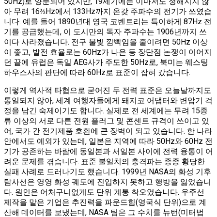
50Hz)로 양분되어 있지만, 19세기에는 이마저도 정해지지 않
아 무려 16⅔Hz에서 133Hz까지 온갖 주파수의 전기가 쓰였습
니다​. 예를 들어 1890년대 영국 코벤트리는 특이하게 87Hz 전
기를 공급했는데, 이 도시만의 독자 주파수는 1906년까지 쓰
이다 사라졌습니다​. 전구 불빛 깜빡임을 줄이려면 50Hz 이상
이 좋고, 발전 효율로는 60Hz가 나은 등 장단점 논쟁이 이어지
던 끝에 유럽은 독일 AEG사가 주도한 50Hz로, 북미는 웨스팅
하우스사의 판단에 따라 60Hz로 표준이 잡혀 갔습니다​.
이렇게 역사적 타협으로 굳어진 두 전력 표준은 오늘날까지도
통일되지 않아, 세계 여행자들에게 돼지코 어댑터와 변압기 걱
정을 남긴 숙제이기도 합니다. 실제로 전 세계에는 무려 15종
류 이상의 서로 다른 전원 플러그 및 콘센트 규격이 쓰이고 있
어, 국가 간 전기제품 호환에 큰 장벽이 되고 있습니다​. 한 나라
안에서도 예외가 있는데, 일본은 지역에 따라 50Hz와 60Hz 전
기가 공존하는 바람에 동일본과 서일본 사이에 전력 융통이 어
려운 문제를 겪습니다. 표준 불일치의 충격파는 종종 황당한
실패 사례로 드러나기도 했습니다. 1999년 NASA의 화성 기후
탐사선은 영영 화성 궤도에 진입하지 못하고 행방을 잃었습니
다. 원인은 어처구니없게도 단위 계통 착오였습니다. 우주선
제작을 맡은 기업은 추진력을 파운드힘(영국식 단위)으로 계
산해 데이터를 보냈는데, NASA 팀은 그 수치를 뉴턴(미터법