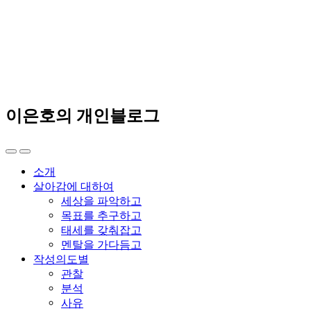
이은호의 개인블로그
소개
살아감에 대하여
세상을 파악하고
목표를 추구하고
태세를 갖춰잡고
멘탈을 가다듬고
작성의도별
관찰
분석
사유