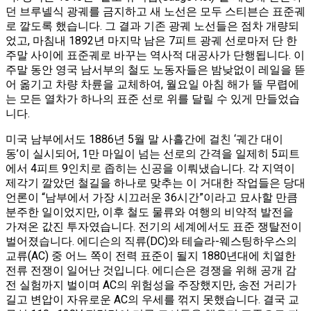
던 브루넬식 광궤를 금지하고 새 노선은 모두 스티븐슨 표준궤
로 깔도록 했습니다​. 그 결과 기존 광궤 노선들은 점차 개량되
었고, 마침내 1892년 마지막 남은 7피트 광궤 선로마저 단 한
주말 사이에 표준궤로 바꾸는 역사적 대공사가 단행됩니다​. 이
주말 동안 영국 남서부의 철도 노동자들은 밤낮없이 레일을 뜯
어 옮기고 차량 차륜을 교체하여, 월요일 아침 해가 뜰 무렵에
는 모든 열차가 하나의 표준 선로 위를 달릴 수 있게 만들었습
니다.
미국 남부에서도 1886년 5월 말 사흘간에 걸친 ‘궤간 대이
동’이 실시되어, 1만 마일이 넘는 선로의 간격을 일제히 5피트
에서 4피트 9인치로 좁히는 신공을 이뤄냈습니다​. 각 지역이
제각기 깔았던 철길을 하나로 맞추는 이 거대한 작업들은 당대
언론이 “남부에서 가장 시끄러운 36시간”이라고 묘사할 만큼
분주한 일이었지만, 이후 철도 물류와 여행의 비약적 발전을
가져온 값진 투자였습니다. 전기의 세계에서도 표준 쟁탈전이
벌어졌습니다. 에디슨의 직류(DC)와 테슬라-웨스팅하우스의
교류(AC) 중 어느 쪽이 전력 표준이 될지 1880년대에 치열한
전류 전쟁이 일어난 것입니다. 에디슨은 경쟁을 위해 공개 감
전 실험까지 벌이며 AC의 위험성을 주장했지만, 송전 거리가
길고 변압이 자유로운 AC의 우세를 꺾지 못했습니다. 결국 교