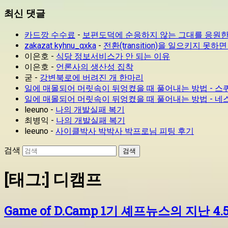
최신 댓글
카드깡 수수료
-
보편도덕에 순응하지 않는 그대를 응원
zakazat kyhnu_qxka
-
전환(transition)을 일으키지 
이은호
-
식당 정보서비스가 안 되는 이유
이은호
-
언론사의 생산성 집착
굳
-
강변북로에 버려진 개 한마리
일에 매몰되어 머릿속이 뒤엉켰을 때 풀어내는 방법 - 
일에 매몰되어 머릿속이 뒤엉켰을 때 풀어내는 방법 - 네스트랜딩
leeuno
-
나의 개발실패 복기
최병익
-
나의 개발실패 복기
leeuno
-
사이클박사 박박사 박프로님 피팅 후기
검색
[태그:]
디캠프
Game of D.Camp 1기 셰프뉴스의 지난 4