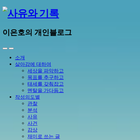
이은호의 개인블로그
소개
살아감에 대하여
세상을 파악하고
목표를 추구하고
태세를 갖춰잡고
멘탈을 가다듬고
작성의도별
관찰
분석
사유
사건
감상
재미로 쓰는 글