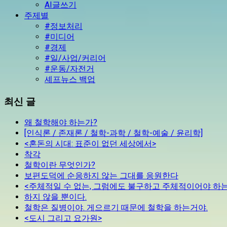
AI글쓰기
주제별
#정보처리
#미디어
#경제
#일/사업/커리어
#운동/자전거
셰프뉴스 백업
최신 글
왜 철학해야 하는가?
[인식론 / 존재론 / 철학-과학 / 철학-예술 / 윤리학]
<혼돈의 시대: 표준이 없던 세상에서>
착각
철학이란 무엇인가?
보편도덕에 순응하지 않는 그대를 응원한다
<주체적일 수 없는, 그럼에도 불구하고 주체적이어야 하는
하지 않을 뿐이다.
철학은 질병이야. 게으르기 때문에 철학을 하는거야.
<도시 그리고 요가원>