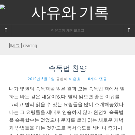
이은호의 개인블로그
[태그:]
reading
속독법 찬양
2010년 5월 1일
글쓴이
이은호
·
0개의 댓글
내가 몇권의 속독책을 읽은 결과 모든 속독법 책에서 말
하는 바는 같은 내용이었다. 빨리 읽으면 좋은 이유를,
그리고 빨리 읽을 수 있는 요령들을 많이 소개해놓았다.
나는 그 요령들을 제대로 연습하지 않아 완전히 속독법
을 습득할수는 없었으나 문자를 빨리 읽는 새로운 개념
과 방법들을 아는 것만으로 독서속도를 세배나 증가시